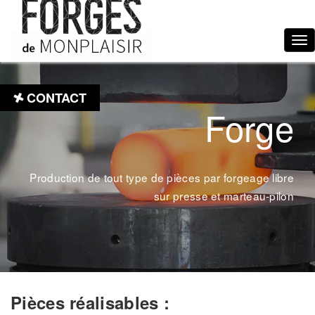
Tog
nav
CONTACT
Forge
Production de tout type de pièces par forgeage libre
sur presse et marteau-pilon
Pièces réalisables :